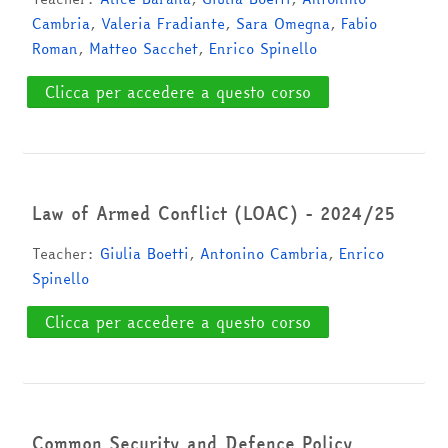
Cerca
Cambria
,
Valeria Fradiante
,
Sara Omegna
,
Fabio
corsi
Invia
Roman
,
Matteo Sacchet
,
Enrico Spinello
Clicca per accedere a questo corso
Law of Armed Conflict (LOAC) - 2024/25
Teacher:
Giulia Boetti
,
Antonino Cambria
,
Enrico
Spinello
Clicca per accedere a questo corso
Common Security and Defence Policy