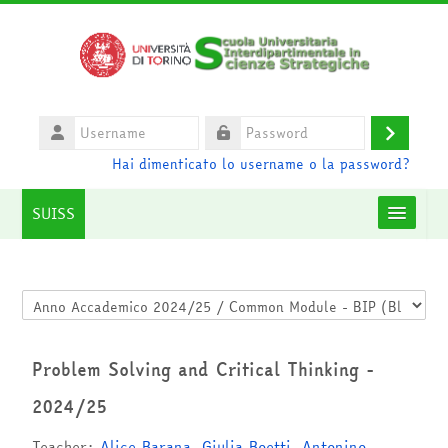
Vai al contenuto principale
Username
Login
Password
Hai dimenticato lo username o la password?
SUISS
Moodle community
Categorie di corso
UniTO
Problem Solving and Critical Thinking -
HelpDesk
2024/25
Italiano ‎(it)‎
Teacher:
Alice Barana
,
Giulia Boetti
,
Antonino