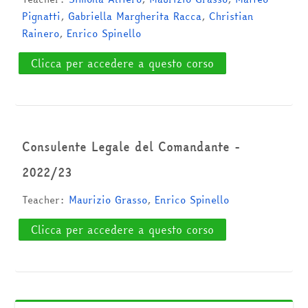
Cerca
Pignatti
,
Gabriella Margherita Racca
,
Christian
corsi
Invia
Rainero
,
Enrico Spinello
Clicca per accedere a questo corso
Consulente Legale del Comandante -
2022/23
Teacher:
Maurizio Grasso
,
Enrico Spinello
Clicca per accedere a questo corso
Salta Navigazione