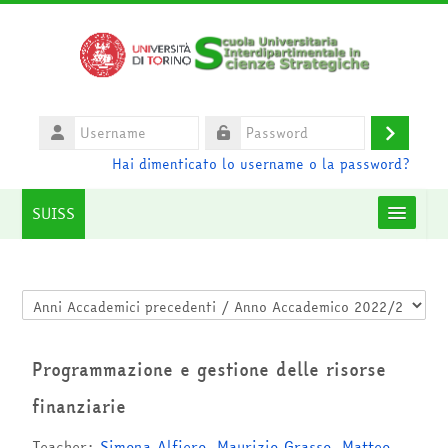
Vai al contenuto principale
Username
Login
Password
Hai dimenticato lo username o la password?
SUISS
Moodle community
Categorie di corso
UniTO
Programmazione e gestione delle risorse
HelpDesk
finanziarie
Italiano ‎(it)‎
Teacher:
Simona Alfiero
,
Maurizio Grasso
,
Matteo