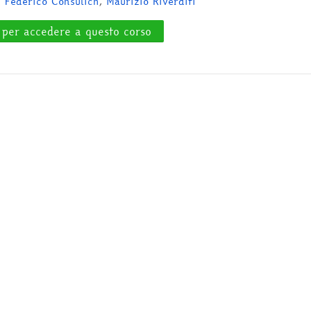
:
Federico Consulich
,
Maurizio Riverditi
 per accedere a questo corso