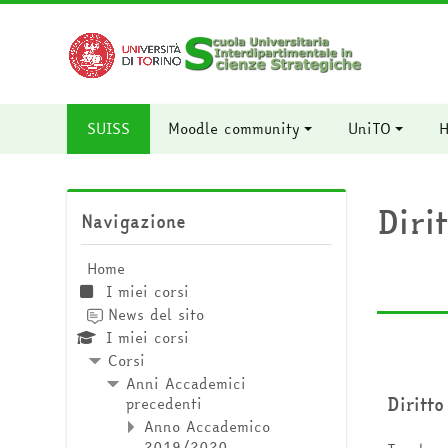
Vai al contenuto principale
SUISS
Moodle community
UniTO
H
Salta Navigazione
Diri
Navigazione
Home
I miei corsi
News del sito
I miei corsi
Corsi
Anni Accademici
Diritt
precedenti
Anno Accademico
2019/2020