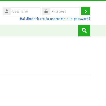
Username
Login
Password
Hai dimenticato lo username o la password?
Cerca
corsi
Invia