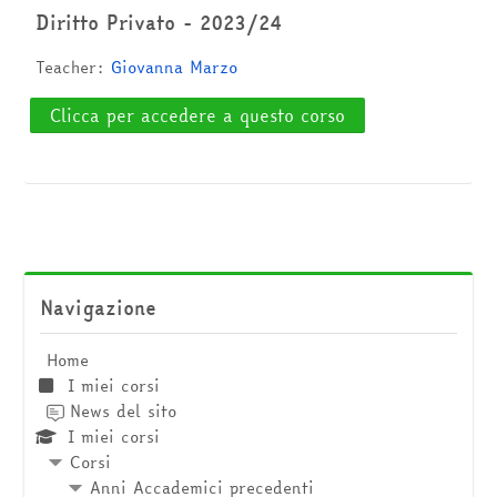
Cerca
Diritto Privato - 2023/24
corsi
Invia
Teacher:
Giovanna Marzo
Clicca per accedere a questo corso
Salta Navigazione
Navigazione
Home
I miei corsi
News del sito
I miei corsi
Corsi
Anni Accademici precedenti