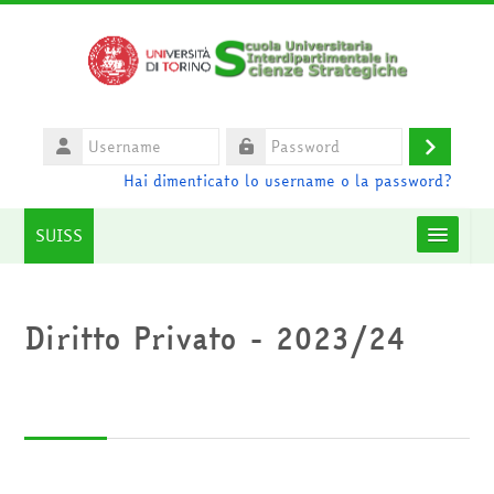
Vai al contenuto principale
Username
Login
Password
Hai dimenticato lo username o la password?
SUISS
Moodle community
Diritto Privato - 2023/24
UniTO
HelpDesk
Italiano ‎(it)‎