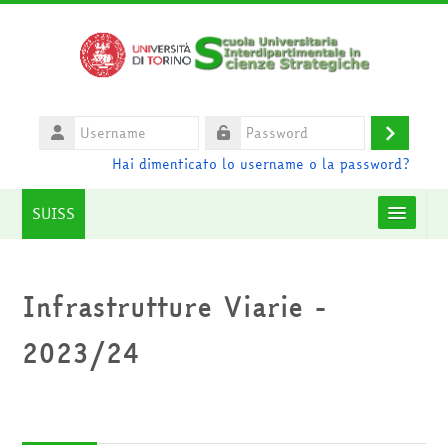
Vai al contenuto principale
Username
Login
Password
Hai dimenticato lo username o la password?
SUISS
Moodle community
Infrastrutture Viarie -
UniTO
2023/24
HelpDesk
Italiano ‎(it)‎