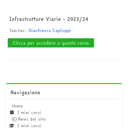
Cerca
corsi
Invia
Infrastrutture Viarie - 2023/24
Teacher:
Gianfranco Capiluppi
Clicca per accedere a questo corso
Salta Navigazione
Navigazione
Home
I miei corsi
News del sito
I miei corsi