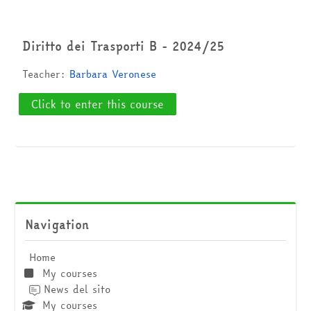
Search
courses
Submi
Diritto dei Trasporti B - 2024/25
Teacher:
Barbara Veronese
Click to enter this course
Skip Navigation
Navigation
Home
My courses
News del sito
My courses