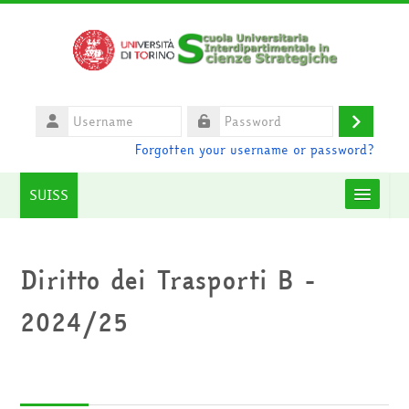
Skip to main content
Username
Log
Password
Forgotten your username or password?
in
SUISS
Moodle community
Diritto dei Trasporti B -
UniTO
2024/25
HelpDesk
English ‎(en)‎