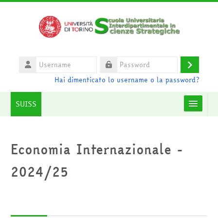
Vai al contenuto principale
Username
Login
Password
Hai dimenticato lo username o la password?
SUISS
Moodle community
Economia Internazionale -
UniTO
2024/25
HelpDesk
Italiano ‎(it)‎