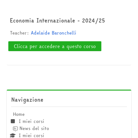
Cerca
corsi
Invia
Economia Internazionale - 2024/25
Teacher:
Adelaide Baronchelli
Clicca per accedere a questo corso
Salta Navigazione
Navigazione
Home
I miei corsi
News del sito
I miei corsi