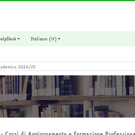
elpDesk
Italiano ‎(it)‎
di corso
- Corsi di Aggiornamento e Formazione Profession