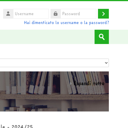
Username
Login
Password
Hai dimenticato lo username o la password?
Cerca
corsi
Invia
Espandi tutto
ale - 2024/25