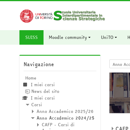
Vai al contenuto principale
SUISS
Moodle community
UniTO
H
Salta Navigazione
Navigazione
Categorie 
Home
I miei corsi
News del sito
I miei corsi
Corsi
Anno Accademico 2025/26
Anno Accademico 2024/25
CAFP - Corsi di
CAFP 